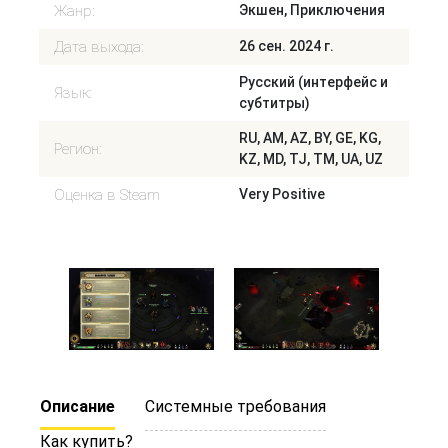
Жанр:
Экшен, Приключения
Дата выхода:
26 сен. 2024 г.
Русский (интерфейс и
Язык:
субтитры)
RU, AM, AZ, BY, GE, KG,
Регион:
KZ, MD, TJ, TM, UA, UZ
Оценка в Steam
Very Positive
Описание
Системные требования
Как купить?