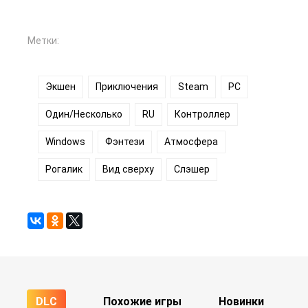
Метки:
Экшен
Приключения
Steam
PC
Один/Несколько
RU
Контроллер
Windows
Фэнтези
Атмосфера
Рогалик
Вид сверху
Слэшер
DLC
Похожие игры
Новинки