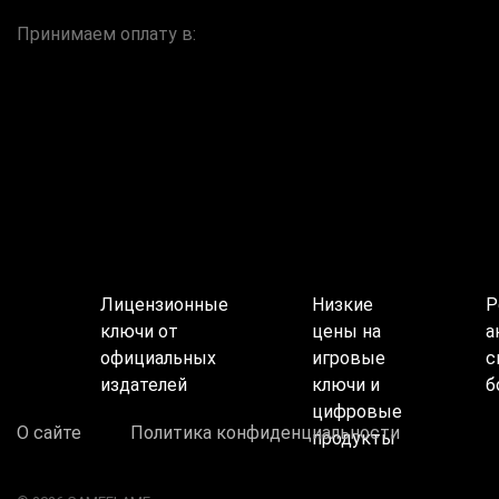
Принимаем оплату в:
Лицензионные
Низкие
Р
ключи от
цены на
а
официальных
игровые
с
издателей
ключи и
б
цифровые
О сайте
Политика конфиденциальности
продукты