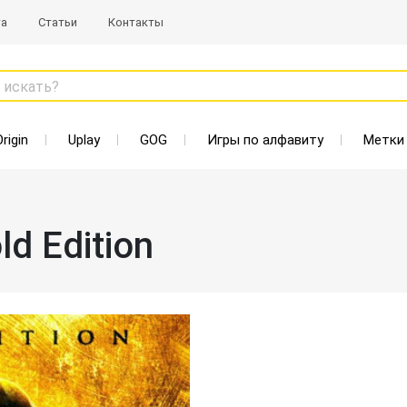
та
Статьи
Контакты
 искать?
Origin
Uplay
GOG
Игры по алфавиту
Метки
ld Edition
Старая цена: 270 Р
Нет в наличии