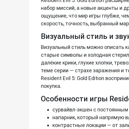
Resident Evil 5: Gold Edition расш
набор миссий, а новые акценты и д
ощущение, что мир игры глубже, ч
скорость, точность, выбранный мар
Визуальный стиль и зв
Визуальный стиль можно описать к
старые символы и холодная стерил
далёкие крики, глухие хлопки, тре
теме серии — страхе заражения и т
Resident Evil 5: Gold Edition восп
покупка.
Особенности игры Residen
сурвайвл-экшен с постоянным
напарник, который напрямую вл
контрастные локации — от зал