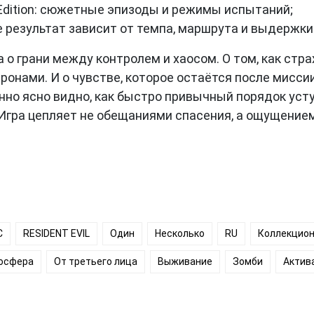
Edition: сюжетные эпизоды и режимы испытаний;
 результат зависит от темпа, маршрута и выдержки
 игра о грани между контролем и хаосом. О том, как ст
ронами. И о чувстве, которое остаётся после миссии
нно ясно видно, как быстро привычный порядок уст
Игра цепляет не обещаниями спасения, а ощущение
C
RESIDENT EVIL
Один
Несколько
RU
Коллекцион
осфера
От третьего лица
Выживание
Зомби
Актив