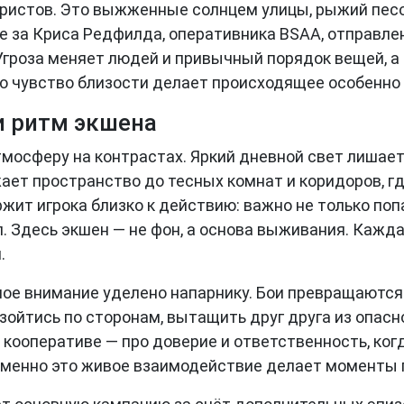
уристов. Это выжженные солнцем улицы, рыжий песо
е за Криса Редфилда, оперативника BSAA, отправле
Угроза меняет людей и привычный порядок вещей, а
то чувство близости делает происходящее особенн
 ритм экшена
ит атмосферу на контрастах. Яркий дневной свет лиша
жает пространство до тесных комнат и коридоров, г
жит игрока близко к действию: важно не только попа
. Здесь экшен — не фон, а основа выживания. Кажд
.
дельное внимание уделено напарнику. Бои превращают
зойтись по сторонам, вытащить друг друга из опасно
В кооперативе — про доверие и ответственность, ко
 Именно это живое взаимодействие делает моменты