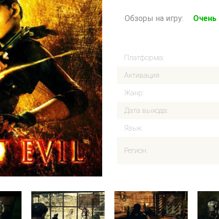
Обзоры на игру:
Очень
Платформа:
Активация
Жанр:
Дата выхода:
Язык:
Регион: