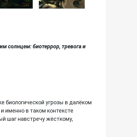
ящим солнцем: биотеррор, тревога и
шке биологической угрозы в далёком
и именно в таком контексте
нный шаг навстречу жёсткому,