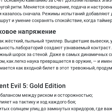
иряет основную кампанию за счёт дополнительных эпи
ругой ритм. Меняется освещение, подача и настроен
ем казалось сначала. Режимы испытаний добавляют 
шрут и умение сохранять спокойствие, когда таймер
уковое напряжение
ак жёсткий, пыльный триллер. Выцветшие вывески, 
ьность лабораторий создают узнаваемый контраст. 
вожный шорох за стеной. Даже в самых динамичных с
ом, как легко наука превращается в оружие, — и име
ринимается как входной билет в этот тревожный, прод
t Evil 5: Gold Edition
 балансом между риском и осторожностью;
ияет на тактику и ход каждого боя;
итых солнцем улиц до замкнутых коридоров, где ва