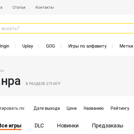
та
Статьи
Контакты
 искать?
Origin
Uplay
GOG
Игры по алфавиту
Метки
ра
анра
В РАЗДЕЛЕ
275
ИГР
тировать по:
Дате выхода
Цене
Названию
Рейтингу
Все игры
DLC
Новинки
Предзаказы