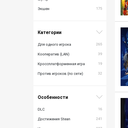
175
Экшен
Категории
265
Для одного игрока
39
Кооператив (LAN)
19
Кроссплатформенная игра
32
Против игроков (по сети)
Особенности
16
DLC
241
Достижения Stean