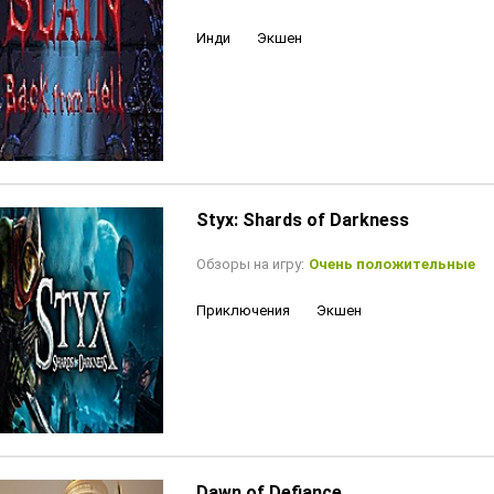
Инди
Экшен
Styx: Shards of Darkness
Обзоры на игру:
Очень положительные
Приключения
Экшен
Dawn of Defiance