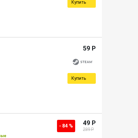
Купить
59 P
Купить
49 P
- 84 %
289 P
ные