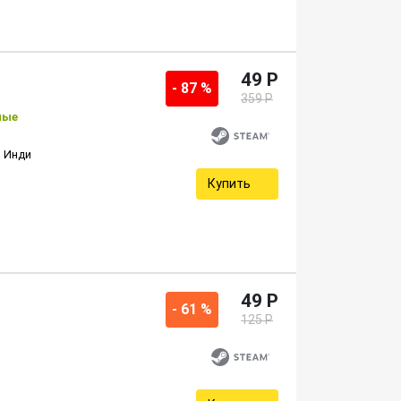
49 P
- 87 %
359 P
ные
Инди
Купить
49 P
- 61 %
125 P