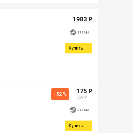
1983 P
Купить
175 P
- 52 %
359 P
Купить