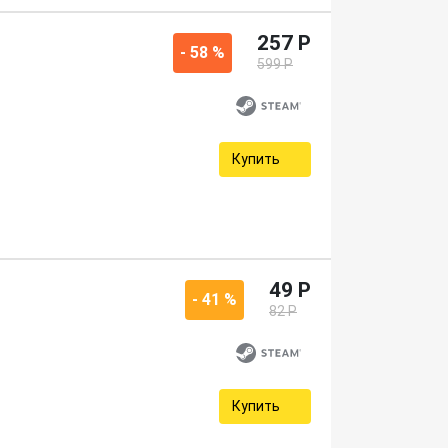
257 P
- 58 %
599 P
Купить
49 P
- 41 %
82 P
Купить