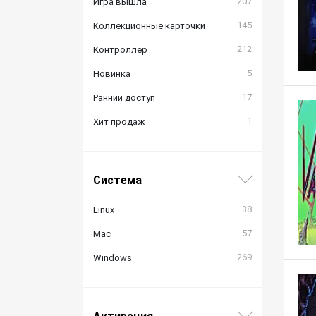
207
Игра вышла
145
Коллекционные карточки
212
Контроллер
5
Новинка
17
Ранний доступ
1
Хит продаж
Система
38
Linux
57
Mac
269
Windows