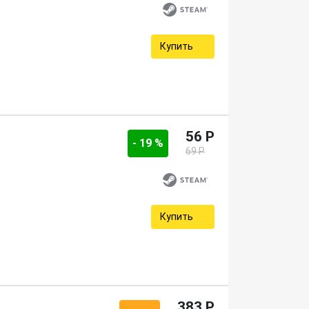
Купить
56 P
- 19 %
69 P
Купить
383 P