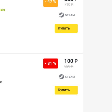
- 47 %
710 P
ные
Купить
100 P
- 81 %
520 P
ен
Купить