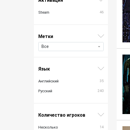
Активация
46
Steam
Метки
Все
Язык
35
Английский
240
Русский
Количество игроков
14
Несколько