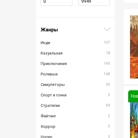
Жанры
107
Инди
18
Казуальная
145
Приключения
148
Ролевые
30
Симуляторы
3
Спорт и гонки
94
Стратегии
2
Файтинг
5
Хоррор
3
Шутер