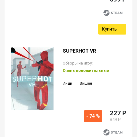
Купить
SUPERHOT VR
Обзоры на игру:
Очень положительные
Инди
Экшен
227 P
- 74 %
849 P