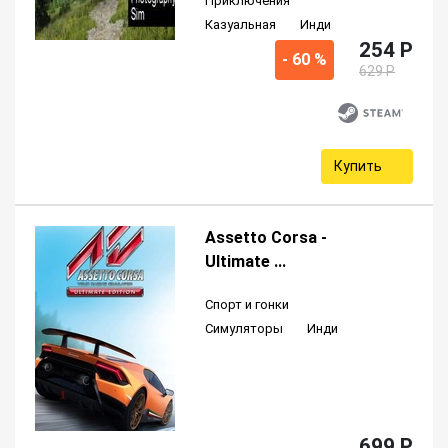
Приключения
Казуальная
Инди
254 P
- 60 %
629 P
Купить
Assetto Corsa -
Ultimate ...
Спорт и гонки
Симуляторы
Инди
699 P