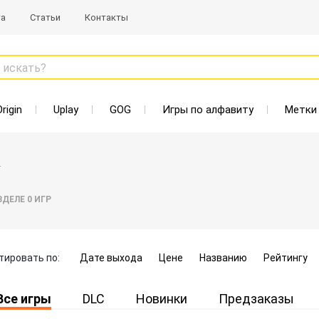
та
Статьи
Контакты
 искать?
Origin
Uplay
GOG
Игры по алфавиту
Метки
r
АЗДЕЛЕ
0
ИГР
тировать по:
Дате выхода
Цене
Названию
Рейтингу
Все игры
DLC
Новинки
Предзаказы