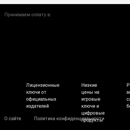
Принимаем оплату в:
Лицензионные
Низкие
Р
ключи от
цены на
а
официальных
игровые
с
издателей
ключи и
б
цифровые
О сайте
Политика конфиденциальности
продукты