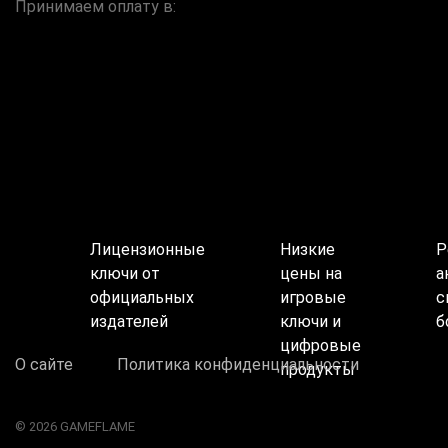
Принимаем оплату в:
Лицензионные
Низкие
Р
ключи от
цены на
а
официальных
игровые
с
издателей
ключи и
б
цифровые
О сайте
Политика конфиденциальности
продукты
© 2026 GAMEFLAME