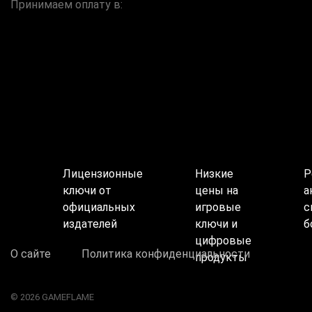
Принимаем оплату в:
Лицензионные
Низкие
Р
ключи от
цены на
а
официальных
игровые
с
издателей
ключи и
б
цифровые
О сайте
Политика конфиденциальности
продукты
© 2026 GAMEFLAME