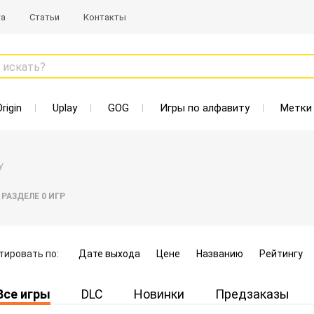
та
Статьи
Контакты
 искать?
Origin
Uplay
GOG
Игры по алфавиту
Метки
y
 РАЗДЕЛЕ
0
ИГР
тировать по:
Дате выхода
Цене
Названию
Рейтингу
Все игры
DLC
Новинки
Предзаказы