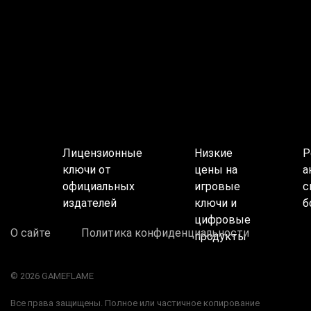
Лицензионные
Низкие
Р
ключи от
цены на
а
официальных
игровые
с
издателей
ключи и
б
цифровые
О сайте
Политика конфиденциальности
продукты
© 2026 GAMEFLAME
Все права защищены. Полное или частичное копирование