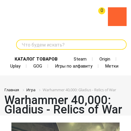
0
Что будем искать?
КАТАЛОГ ТОВАРОВ
Steam
Origin
Uplay
GOG
Игры по алфавиту
Метки
Главная
Игра
Warhammer 40,000: Gladius - Relics of War
Warhammer 40,000:
Gladius - Relics of War