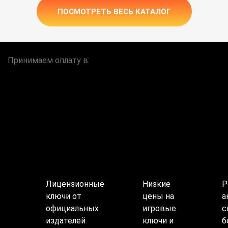
ПОСМОТРЕТЬ ВЕСЬ КАТАЛОГ
Принимаем оплату в:
Лицензионные
Низкие
Р
ключи от
цены на
а
официальных
игровые
с
издателей
ключи и
б