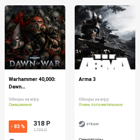
Warhammer 40,000:
Arma 3
Dawn...
Обзоры на игру:
Обзоры на игру:
Смешанные
Очень положительные
318 P
- 83 %
1799 Р
Симуляторы