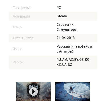
Платформа:
PC
Активация
Steam
Стратегии,
Жанр:
Симуляторы
Дата выхода:
24-04-2018
Русский (интерфейс и
Язык:
субтитры)
RU, AM, AZ, BY, GE, KG,
Регион:
KZ, UA, UZ