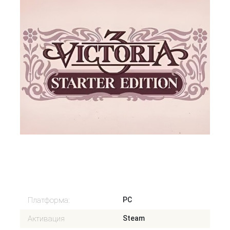
1691 Р
В корзину
Платформа:
PC
Активация
Steam