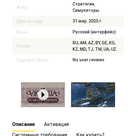
Стратегии,
Жанр:
Симуляторы
Дата выхода:
31 мар. 2025 г.
Язык:
Русский (интерфейс)
RU, AM, AZ, BY, GE, KG,
Регион:
KZ, MD, TJ, TM, UA, UZ
Оценка в Steam
No user reviews
Описание
Активация
Системные требования
Как купить?