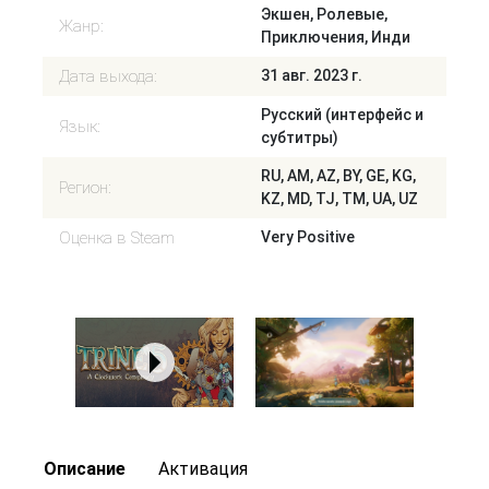
Экшен, Ролевые,
Жанр:
Приключения, Инди
Дата выхода:
31 авг. 2023 г.
Русский (интерфейс и
Язык:
субтитры)
RU, AM, AZ, BY, GE, KG,
Регион:
KZ, MD, TJ, TM, UA, UZ
Оценка в Steam
Very Positive
Описание
Активация