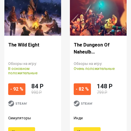
The Wild Eight
The Dungeon Of
Naheulb...
Обзоры на игру:
Обзоры на игру:
В основном
Очень положительные
положительные
84 P
148 P
- 92 %
- 82 %
990 Р
799 Р
Симуляторы
Инди