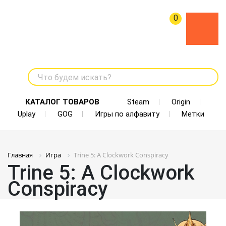
0
Что будем искать?
КАТАЛОГ ТОВАРОВ
Steam
Origin
Uplay
GOG
Игры по алфавиту
Метки
Главная
Игра
Trine 5: A Clockwork Conspiracy
Trine 5: A Clockwork
Conspiracy