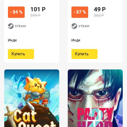
101 P
49 P
- 84 %
- 87 %
599 Р
360 Р
Инди
Инди
Купить
Купить