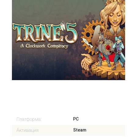
394 Р
- 11 %
В корзину
440 Р
Платформа:
PC
Активация
Steam