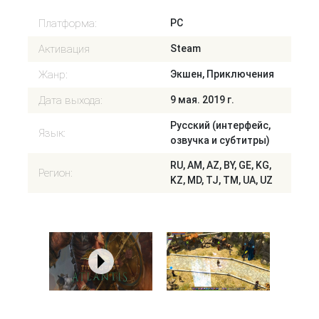
Платформа:
PC
Активация
Steam
Жанр:
Экшен, Приключения
Дата выхода:
9 мая. 2019 г.
Русский (интерфейс,
Язык:
озвучка и субтитры)
RU, AM, AZ, BY, GE, KG,
Регион:
KZ, MD, TJ, TM, UA, UZ