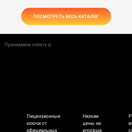
ПОСМОТРЕТЬ ВЕСЬ КАТАЛОГ
Принимаем оплату в:
Лицензионные
Низкие
Р
ключи от
цены на
а
официальных
игровые
с