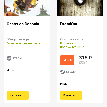
Chaos on Deponia
DreadOut
Обзоры на игру:
Обзоры на игру:
Очень положительные
В основном
положительные
315 P
- 43 %
550 Р
Инди
Инди
Купить
Купить