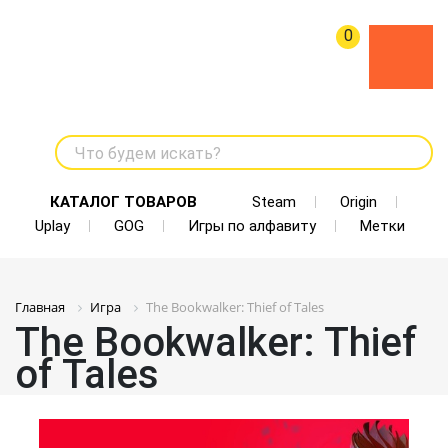
0
Что будем искать?
КАТАЛОГ ТОВАРОВ
Steam
Origin
Uplay
GOG
Игры по алфавиту
Метки
Главная
Игра
The Bookwalker: Thief of Tales
The Bookwalker: Thief
of Tales