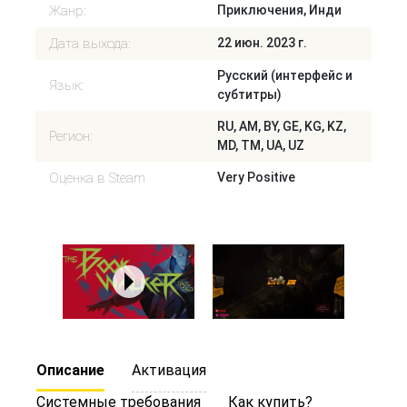
Жанр:
Приключения, Инди
Дата выхода:
22 июн. 2023 г.
Русский (интерфейс и
Язык:
субтитры)
RU, AM, BY, GE, KG, KZ,
Регион:
MD, TM, UA, UZ
Оценка в Steam
Very Positive
Описание
Активация
Системные требования
Как купить?