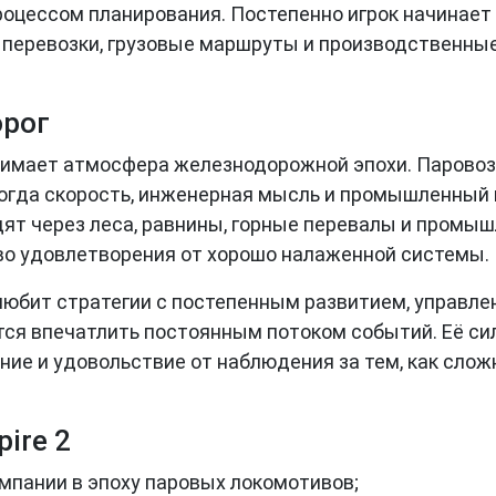
процессом планирования. Постепенно игрок начинает
 перевозки, грузовые маршруты и производственные
орог
занимает атмосфера железнодорожной эпохи. Паровоз
когда скорость, инженерная мысль и промышленный
одят через леса, равнины, горные перевалы и промы
во удовлетворения от хорошо налаженной системы.
о любит стратегии с постепенным развитием, управ
тся впечатлить постоянным потоком событий. Её си
ние и удовольствие от наблюдения за тем, как слож
ire 2
мпании в эпоху паровых локомотивов;