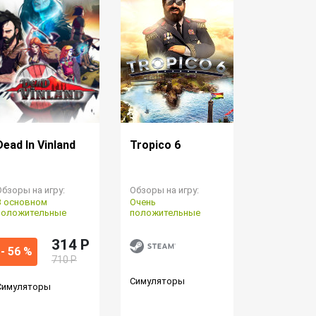
Dead In Vinland
Tropico 6
Обзоры на игру:
Обзоры на игру:
В основном
Очень
положительные
положительные
314 P
- 56 %
710 Р
Симуляторы
Симуляторы