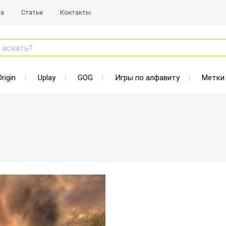
та
Статьи
Контакты
 искать?
Origin
Uplay
GOG
Игры по алфавиту
Метки
Старая цена: 1308 Р
Нет в наличии