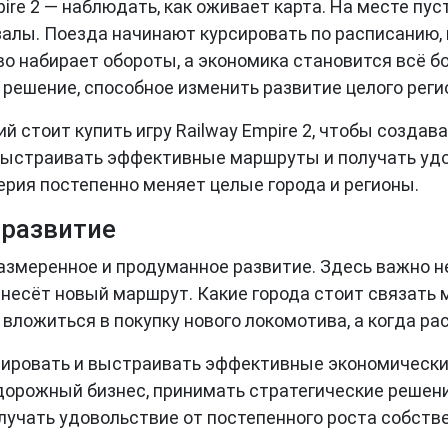
pire 2 — наблюдать, как оживает карта. На месте п
кзалы. Поезда начинают курсировать по расписанию
о набирает обороты, а экономика становится всё б
решение, способное изменить развитие целого реги
й стоит купить игру Railway Empire 2, чтобы созд
выстраивать эффективные маршруты и получать удо
ерия постепенно меняет целые города и регионы.
 развитие
 размеренное и продуманное развитие. Здесь важно н
ринесёт новый маршрут. Какие города стоит связать
 вложиться в покупку нового локомотива, а когда 
нировать и выстраивать эффективные экономические
одорожный бизнес, принимать стратегические решен
лучать удовольствие от постепенного роста собств