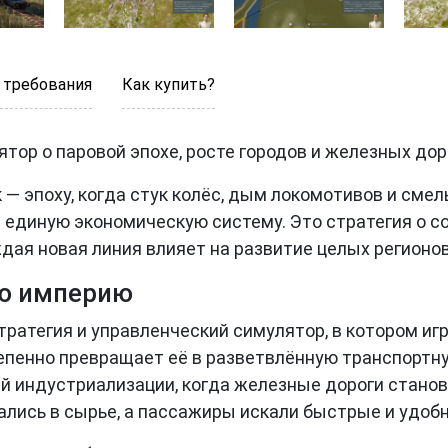
 требования
Как купить?
ор о паровой эпохе, росте городов и железных дор
ек — эпоху, когда стук колёс, дым локомотивов и с
 единую экономическую систему. Это стратегия о с
дая новая линия влияет на развитие целых регионов
ую империю
стратегия и управленческий симулятор, в котором иг
пенно превращает её в разветвлённую транспортную 
й индустриализации, когда железные дороги станови
ались в сырье, а пассажиры искали быстрые и удо