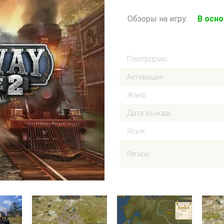
Обзоры на игру:
В осн
Платформа:
Активация
Жанр:
Дата выхода:
Язык:
Регион: