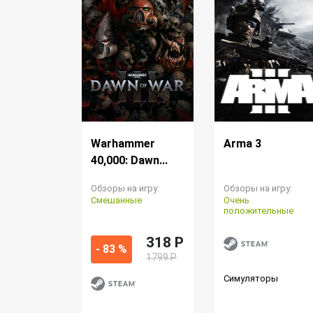
Warhammer
Arma 3
40,000: Dawn...
Обзоры на игру:
Обзоры на игру:
Смешанные
Очень
положительные
318 P
- 83 %
1799 Р
Симуляторы