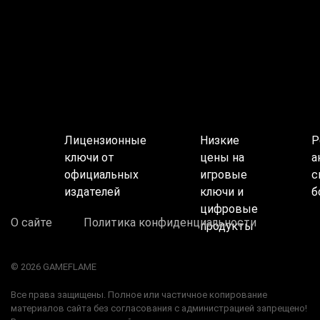
Лицензионные
Низкие
Р
ключи от
цены на
а
официальных
игровые
с
издателей
ключи и
б
цифровые
О сайте
Политика конфиденциальности
продукты
© 2026 GAMEFLAME
Все права защищены. Полное или частичное копирование
материалов сайта без согласования с администрацией запрещено!