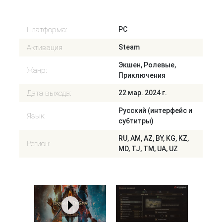
Платформа:
PC
Активация
Steam
Экшен, Ролевые,
Жанр:
Приключения
Дата выхода:
22 мар. 2024 г.
Русский (интерфейс и
Язык:
субтитры)
RU, AM, AZ, BY, KG, KZ,
Регион:
MD, TJ, TM, UA, UZ