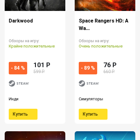
Darkwood
Space Rangers HD: A
Wa...
Обзоры на игру:
Обзоры на игру:
Крайне положительные
Очень положительные
101 P
76 P
- 84 %
- 89 %
599 Р
660 Р
Инди
Симуляторы
Купить
Купить