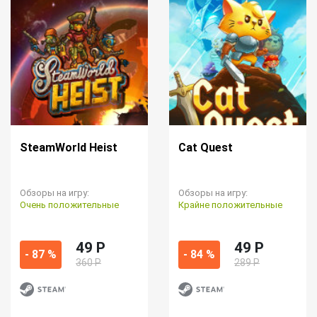
SteamWorld Heist
Cat Quest
Обзоры на игру:
Обзоры на игру:
Очень положительные
Крайне положительные
49 P
49 P
- 87 %
- 84 %
360 Р
289 Р