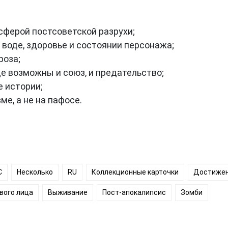
ферой постсоветской разрухи;
 воде, здоровье и состоянии персонажа;
роза;
де возможны и союз, и предательство;
 истории;
ме, а не на пафосе.
C
Несколько
RU
Коллекционные карточки
Достижен
вого лица
Выживание
Пост-апокалипсис
Зомби