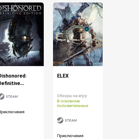
Dishonored:
ELEX
Definitive...
Обзоры на игру:
В основном
положительные
Приключения
Приключения