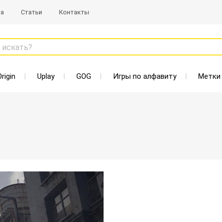
та
Статьи
Контакты
 искать?
Origin
Uplay
GOG
Игры по алфавиту
Метки
Старая цена: 1909 Р
Нет в наличии