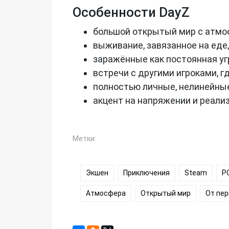
Особенности DayZ
большой открытый мир с атмос
выживание, завязанное на еде,
заражённые как постоянная уг
встречи с другими игроками, г
полностью личные, нелинейные
акцент на напряжении и реализ
Метки:
Экшен
Приключения
Steam
P
Атмосфера
Открытый мир
От пер