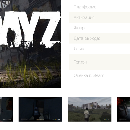
Платформа:
Активация
Жанр:
Дата выхода:
Язык:
Регион:
Оценка в Steam