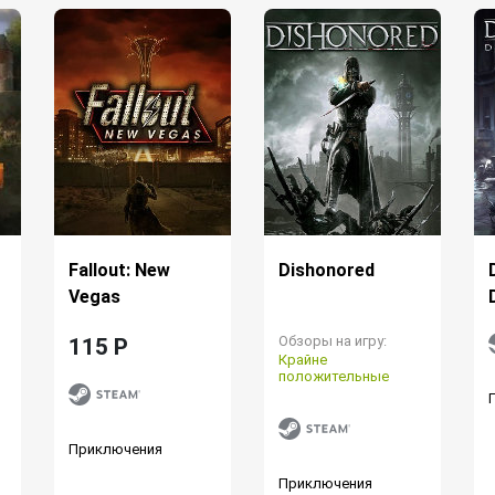
Fallout: New
Dishonored
Vegas
Обзоры на игру:
115 P
Крайне
положительные
Приключения
Приключения