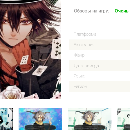
Обзоры на игру:
Очень
Платформа:
Активация
Жанр:
Дата выхода:
Язык:
Регион: