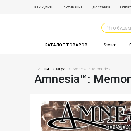
Как купить
Активация
Доставка
Опла
Что будем
КАТАЛОГ ТОВАРОВ
Steam
Главная
Игра
Amnesia™: Memories
Amnesia™: Memor