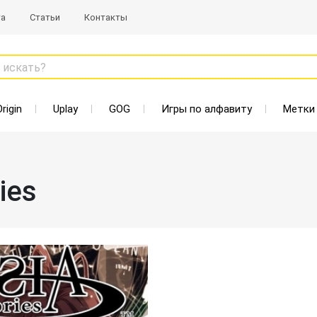
та
Статьи
Контакты
 искать?
Origin
Uplay
GOG
Игры по алфавиту
Метки
ies
Старая цена: 95 Р
Нет в наличии