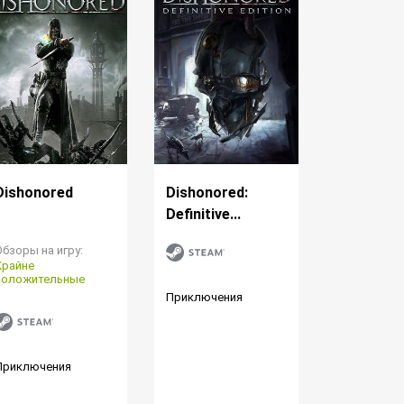
Dishonored
Dishonored:
Definitive...
Обзоры на игру:
Крайне
положительные
Приключения
Приключения