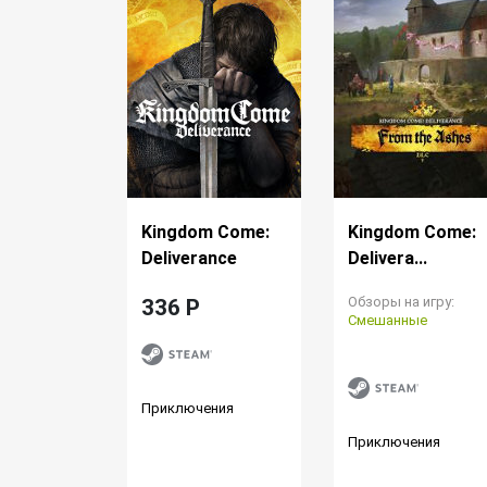
Kingdom Come:
Kingdom Come:
Deliverance
Delivera...
Обзоры на игру:
336 P
Смешанные
Приключения
Приключения