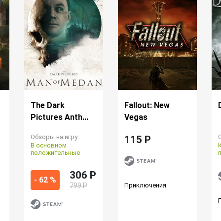
The Dark
Fallout: New
Pictures Anth...
Vegas
Обзоры на игру:
115 P
В основном
положительные
306 P
- 62 %
799 Р
Приключения