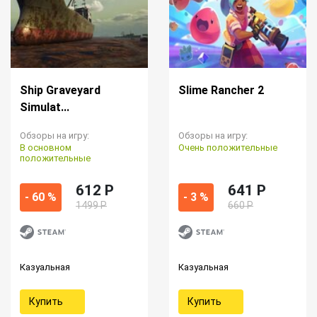
Ship Graveyard
Slime Rancher 2
Simulat...
Обзоры на игру:
Обзоры на игру:
В основном
Очень положительные
положительные
612 P
641 P
- 60 %
- 3 %
1499 Р
660 Р
Казуальная
Казуальная
Купить
Купить