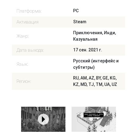
Платформа:
PC
Активация
Steam
Приключения, Инди,
Жанр:
Казуальная
Дата выхода:
17 сен. 2021 г.
Русский (интерфейс и
Язык:
субтитры)
RU, AM, AZ, BY, GE, KG,
Регион:
KZ, MD, TJ, TM, UA, UZ