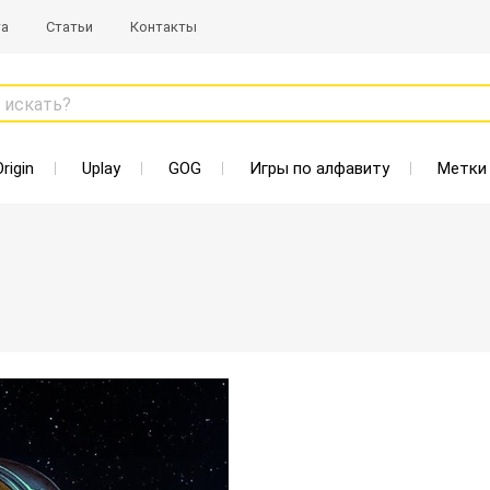
та
Статьи
Контакты
 искать?
Origin
Uplay
GOG
Игры по алфавиту
Метки
Старая цена: 584 Р
Нет в наличии