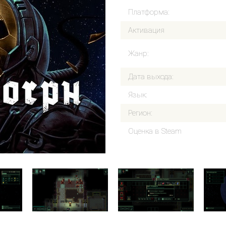
Платформа:
Активация
Жанр:
Дата выхода:
Язык:
Регион:
Оценка в Steam