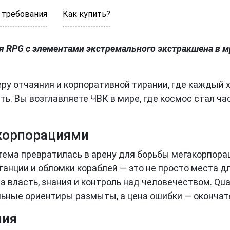
 требования
Как купить?
ая RPG с элементами экстремального экстракшена в 
ру отчаяния и корпоративной тирании, где каждый 
ь. Вы возглавляете ЧВК в мире, где космос стал ча
корпорациями
ема превратилась в арену для борьбы мегакорпорац
анции и обломки кораблей — это не просто места д
власть, знания и контроль над человечеством. Qua
льные ориентиры размыты, а цена ошибки — окончат
ния