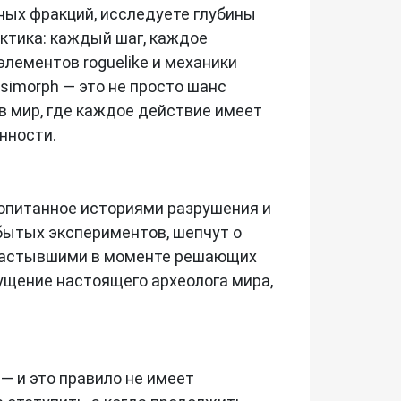
ных фракций, исследуете глубины
актика: каждый шаг, каждое
лементов roguelike и механики
imorph — это не просто шанс
в мир, где каждое действие имеет
нности.
ропитанное историями разрушения и
бытых экспериментов, шепчут о
я застывшими в моменте решающих
ущение настоящего археолога мира,
— и это правило не имеет