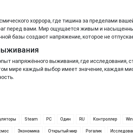
осмического хоррора, где тишина за пределами ваш
раг перед вами. Мир ощущается живым и насыщенны
ной базы создают напряжение, которое не отпускае
 выживания
а опыт напряжённого выживания, где исследования,
этом мире каждый выбор имеет значение, каждая мис
ность.
уляторы
Steam
PC
Один
RU
Контроллер
Wi
смос
Экономика
Открытый мир
Рогалик
Исследова