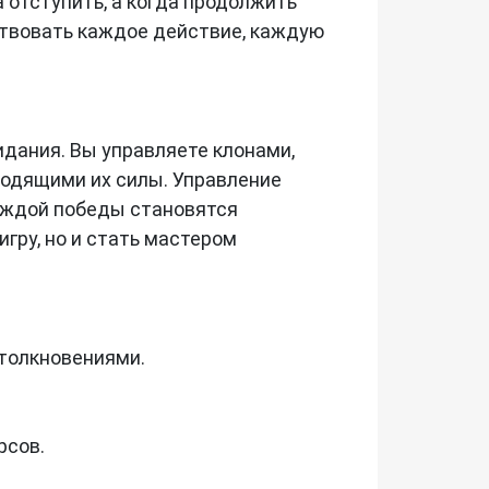
 отступить, а когда продолжить
ствовать каждое действие, каждую
идания. Вы управляете клонами,
сходящими их силы. Управление
каждой победы становятся
гру, но и стать мастером
толкновениями.
рсов.