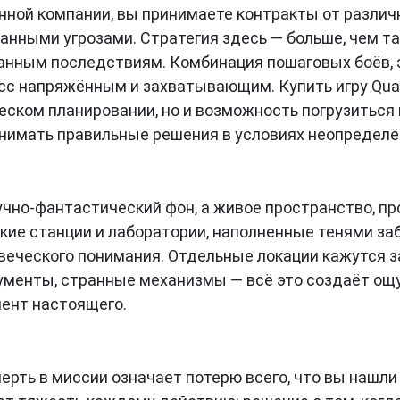
енной компании, вы принимаете контракты от различ
анными угрозами. Стратегия здесь — больше, чем т
нным последствиям. Комбинация пошаговых боёв, э
сс напряжённым и захватывающим. Купить игру Quas
еском планировании, но и возможность погрузиться 
ринимать правильные решения в условиях неопределё
учно-фантастический фон, а живое пространство, п
кие станции и лаборатории, наполненные тенями за
овеческого понимания. Отдельные локации кажутс
ументы, странные механизмы — всё это создаёт ощ
ент настоящего.
ерть в миссии означает потерю всего, что вы нашли 