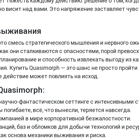
т тяжесть каждому действию: решение о том, когда
но висит над вами. Это напряжение заставляет чув
выживания
это смесь стратегического мышления и нервного ож
 как они сталкиваются с опасностями, порой прево
 планирование и способность извлекать выгоду из 
 Купить Quasimorph — это шанс не просто пройти и
е действие может повлиять на исход.
Quasimorph:
 научно-фантастическом сеттинге с интенсивными с
 погибаете, всё, что вынесли, теряется навсегда.
омпанией в мире корпоративной безжалостности.
нций, баз и обломков для добычи технологий и ресу
ак основа механики выживания и риска.