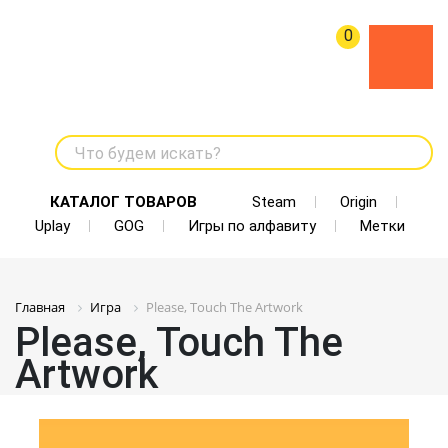
0
Что будем искать?
КАТАЛОГ ТОВАРОВ
Steam
Origin
Uplay
GOG
Игры по алфавиту
Метки
Главная
Игра
Please, Touch The Artwork
Please, Touch The
Artwork