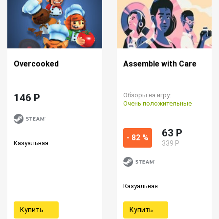
Overcooked
Assemble with Care
Обзоры на игру:
146 P
Очень положительные
63 P
- 82 %
Казуальная
339 Р
Казуальная
Купить
Купить