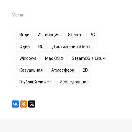
Метки:
Инди
Активация
Steam
PC
Один
RU
Достижения Steam
Windows
Mac OS X
SteamOS + Linux
Казуальная
Атмосфера
2D
Глубокий сюжет
Исследование