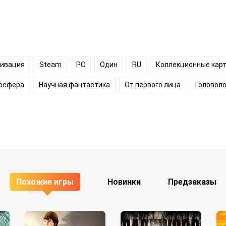
тивация
Steam
PC
Один
RU
Коллекционные кар
осфера
Научная фантастика
От первого лица
Головол
Похожие игры
Новинки
Предзаказы