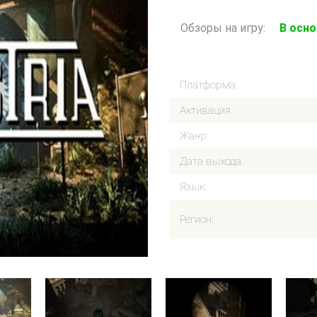
Обзоры на игру:
В осн
Платформа:
Активация
Жанр:
Дата выхода:
Язык:
Регион: