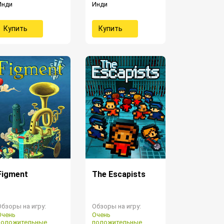
Инди
Инди
Купить
Купить
Figment
The Escapists
Обзоры на игру:
Обзоры на игру:
Очень
Очень
положительные
положительные