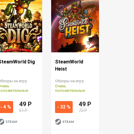
SteamWorld Dig
SteamWorld
Heist
Обзоры на игру:
Обзоры на игру:
Очень
Очень
положительные
положительные
49 P
49 P
- 4 %
- 32 %
51 Р
72 Р