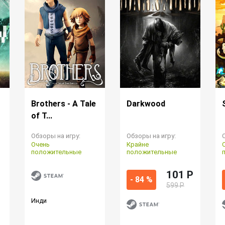
Brothers - A Tale
Darkwood
of T...
Обзоры на игру:
Обзоры на игру:
Очень
Крайне
положительные
положительные
101 P
- 84 %
599 Р
Инди