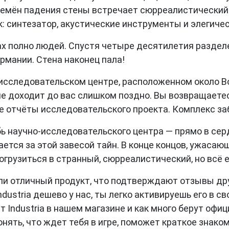
ремён падения стены встречает сюрреалистический
 синтезатор, акустические инструменты и элегичес
ицах полно людей. Спустя четыре десятилетия разд
рмании. Стена наконец пала!
-исследовательском центре, расположенном около В
е доходит до вас слишком поздно. Вы возвращаетесь
е отчёты исследовательского проекта. Комплекс за
бь научно-исследовательского центра — прямо в серд
ется за этой завесой тайн. В конце концов, ужаса
огрузиться в странный, сюрреалистический, но всё 
ли отличный продукт, что подтверждают отзывы дру
dustria дешево у нас, ты легко активируешь его в с
т Industria в нашем магазине и как много берут офи
онять, что ждет тебя в игре, поможет краткое знако