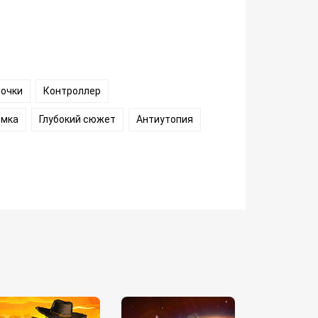
точки
Контроллер
омка
Глубокий сюжет
Антиутопия