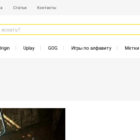
та
Статьи
Контакты
 искать?
Origin
Uplay
GOG
Игры по алфавиту
Метки
69 Р
- 91 %
710 Р