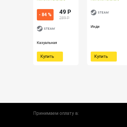
49 P
- 84 %
289 Р
Инди
Казуальная
Купить
Купить
Принимаем оплату в: