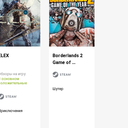
ELEX
Borderlands 2
Game of ...
Обзоры на игру:
В основном
положительные
Шутер
Приключения