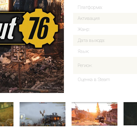
Платформа:
Активация
Жанр:
Дата выхода:
Язык:
Регион:
Оценка в Steam