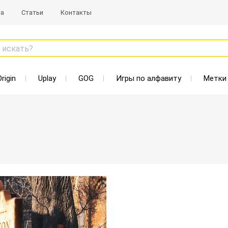
та
Статьи
Контакты
 искать?
Origin
Uplay
GOG
Игры по алфавиту
Метки
Старая цена: 465 Р
Нет в наличии