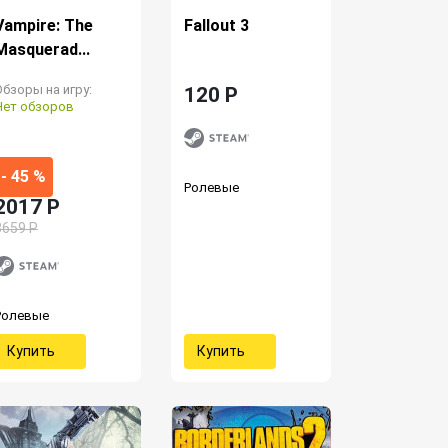
Vampire: The
Fallout 3
Masquerad...
Обзоры на игру:
120 P
Нет обзоров
- 45 %
Ролевые
2017 P
3659 Р
Ролевые
Купить
Купить