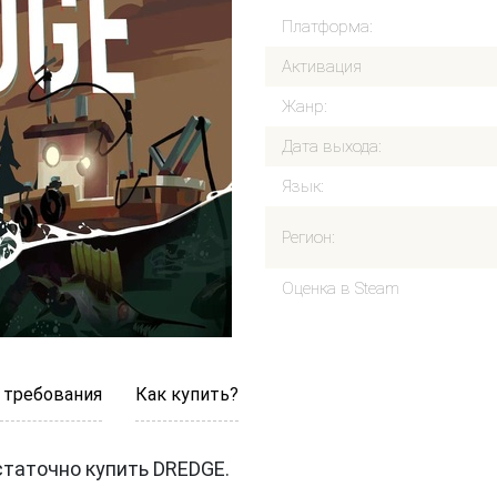
Платформа:
Активация
Жанр:
Дата выхода:
Язык:
Регион:
Оценка в Steam
 требования
Как купить?
статочно купить DREDGE.