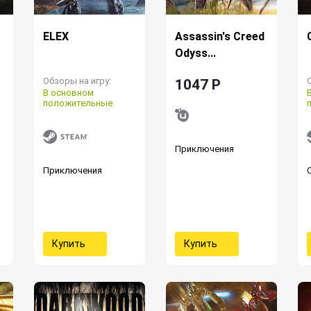
ELEX
Assassin's Creed
Odyss...
Обзоры на игру:
1047 P
В основном
положительные
Приключения
Приключения
Купить
Купить