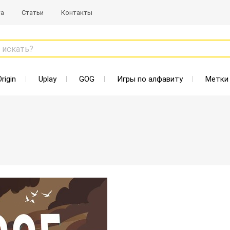
та
Статьи
Контакты
 искать?
Origin
Uplay
GOG
Игры по алфавиту
Метки
Старая цена: 298 Р
Нет в наличии