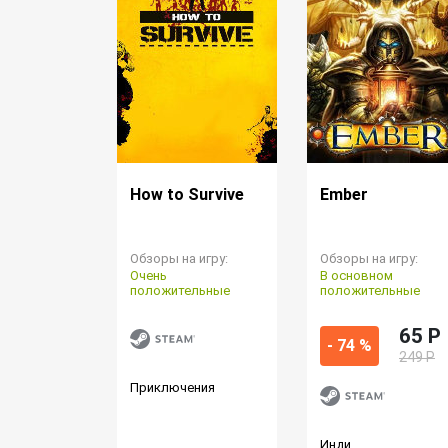
How to Survive
Ember
Обзоры на игру:
Обзоры на игру:
Очень
В основном
положительные
положительные
65 P
- 74 %
249 Р
Приключения
Инди