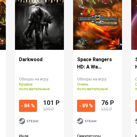
Darkwood
Space Rangers
HD: A Wa...
Обзоры на игру:
Обзоры на игру:
Крайне
Очень
положительные
положительные
101 P
76 P
- 84 %
- 89 %
599 Р
660 Р
Инди
Симуляторы