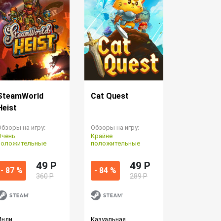
SteamWorld
Cat Quest
Heist
Обзоры на игру:
Обзоры на игру:
Очень
Крайне
положительные
положительные
49 P
49 P
- 87 %
- 84 %
360 Р
289 Р
Инди
Казуальная