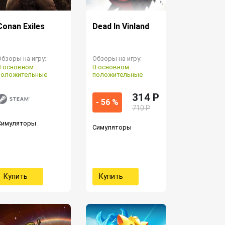
Conan Exiles
Dead In Vinland
Обзоры на игру:
Обзоры на игру:
В основном
В основном
положительные
положительные
314 P
- 56 %
710 Р
Симуляторы
Симуляторы
Купить
Купить