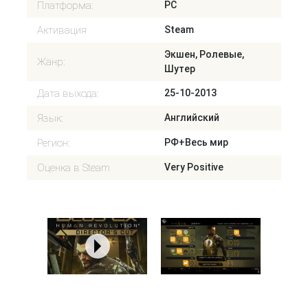
Платформа:
PC
Активация
Steam
Экшен, Ролевые,
Жанр:
Шутер
Дата выхода:
25-10-2013
Язык:
Английский
Регион:
РФ+Весь мир
Оценка в Steam
Very Positive