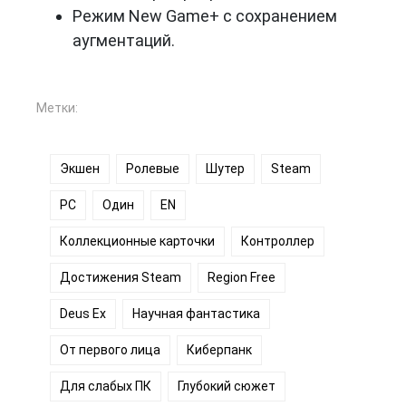
Режим New Game+ с сохранением
аугментаций.
Метки:
Экшен
Ролевые
Шутер
Steam
PC
Один
EN
Коллекционные карточки
Контроллер
Достижения Steam
Region Frее
Deus Ex
Научная фантастика
От первого лица
Киберпанк
Для слабых ПК
Глубокий сюжет