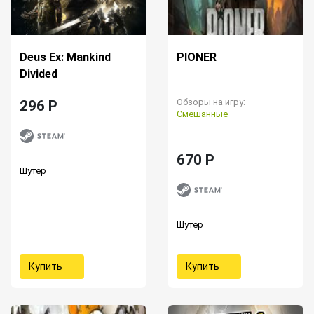
Deus Ex: Mankind
PIONER
Divided
Обзоры на игру:
296 P
Смешанные
670 P
Шутер
Шутер
Купить
Купить