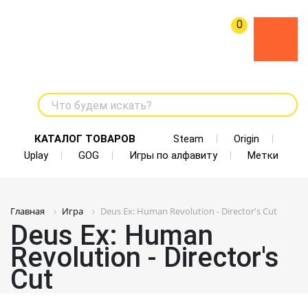
0
Что будем искать?
КАТАЛОГ ТОВАРОВ
Steam
Origin
Uplay
GOG
Игры по алфавиту
Метки
Главная
Игра
Deus Ex: Human Revolution - Director's Cut
Deus Ex: Human
Revolution - Director's
Cut