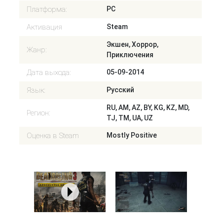
Платформа:
PC
Активация
Steam
Экшен, Хоррор,
Жанр:
Приключения
Дата выхода:
05-09-2014
Язык:
Русский
RU, AM, AZ, BY, KG, KZ, MD,
Регион:
TJ, TM, UA, UZ
Оценка в Steam
Mostly Positive